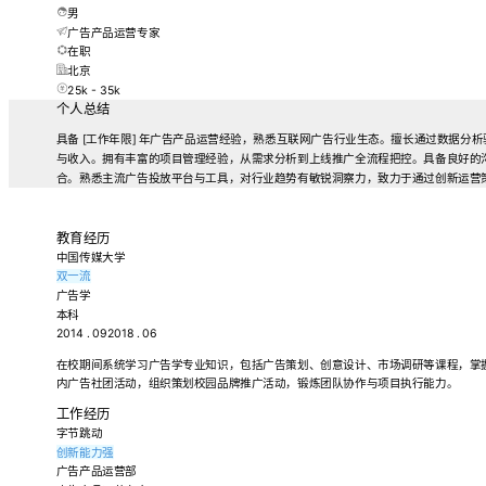
男
广告产品运营专家
在职
北京
25k - 35k
个人总结
具备 [工作年限] 年广告产品运营经验，熟悉互联网广告行业生态。擅长通过数据分
与收入。拥有丰富的项目管理经验，从需求分析到上线推广全流程把控。具备良好的
合。熟悉主流广告投放平台与工具，对行业趋势有敏锐洞察力，致力于通过创新运营
教育经历
中国传媒大学
双一流
广告学
本科
2014 . 092018 . 06
在校期间系统学习广告学专业知识，包括广告策划、创意设计、市场调研等课程，掌
内广告社团活动，组织策划校园品牌推广活动，锻炼团队协作与项目执行能力。
工作经历
字节跳动
创新能力强
广告产品运营部