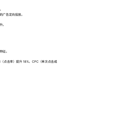
。
的广告定向投放。
升。
特征。
（点击率）提升 18%，CPC（单次点击成