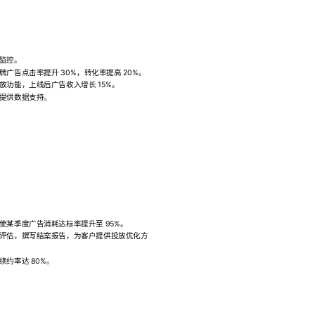
监控。
告点击率提升 30%，转化率提高 20%。
功能，上线后广告收入增长 15%。
提供数据支持。
某季度广告消耗达标率提升至 95%。
评估，撰写结案报告，为客户提供投放优化方
约率达 80%。