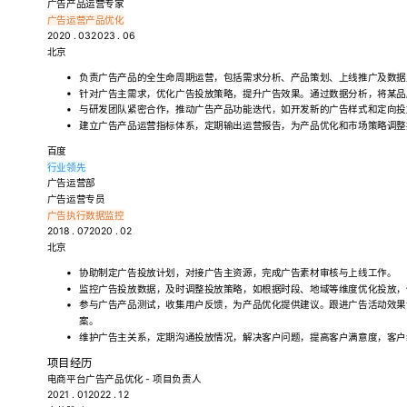
广告产品运营专家
广告运营
产品优化
2020 . 032023 . 06
北京
负责广告产品的全生命周期运营，包括需求分析、产品策划、上线推广及数据
针对广告主需求，优化广告投放策略，提升广告效果。通过数据分析，将某品牌广
与研发团队紧密合作，推动广告产品功能迭代，如开发新的广告样式和定向投放
建立广告产品运营指标体系，定期输出运营报告，为产品优化和市场策略调整
百度
行业领先
广告运营部
广告运营专员
广告执行
数据监控
2018 . 072020 . 02
北京
协助制定广告投放计划，对接广告主资源，完成广告素材审核与上线工作。
监控广告投放数据，及时调整投放策略，如根据时段、地域等维度优化投放，使
参与广告产品测试，收集用户反馈，为产品优化提供建议。跟进广告活动效果
案。
维护广告主关系，定期沟通投放情况，解决客户问题，提高客户满意度，客户续
项目经历
电商平台广告产品优化 - 项目负责人
2021 . 012022 . 12