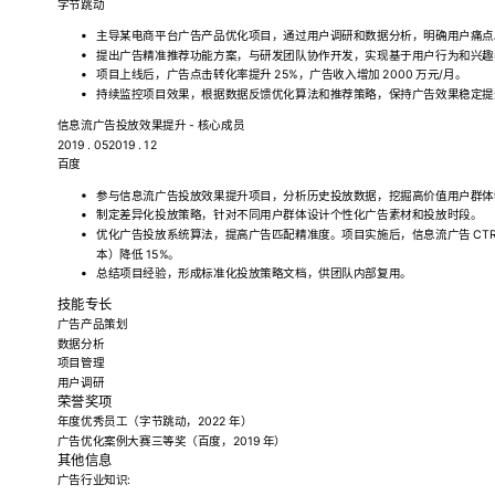
字节跳动
主导某电商平台广告产品优化项目，通过用户调研和数据分析，明确用户痛点
提出广告精准推荐功能方案，与研发团队协作开发，实现基于用户行为和兴趣
项目上线后，广告点击转化率提升 25%，广告收入增加 2000 万元/月。
持续监控项目效果，根据数据反馈优化算法和推荐策略，保持广告效果稳定提
信息流广告投放效果提升 - 核心成员
2019 . 052019 . 12
百度
参与信息流广告投放效果提升项目，分析历史投放数据，挖掘高价值用户群体
制定差异化投放策略，针对不同用户群体设计个性化广告素材和投放时段。
优化广告投放系统算法，提高广告匹配精准度。项目实施后，信息流广告 CTR
本）降低 15%。
总结项目经验，形成标准化投放策略文档，供团队内部复用。
技能专长
广告产品策划
数据分析
项目管理
用户调研
荣誉奖项
年度优秀员工（字节跳动，2022 年）
广告优化案例大赛三等奖（百度，2019 年）
其他信息
广告行业知识: